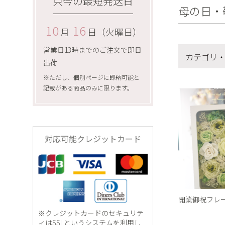
只今の最短発送日
母の日・
10
16
月
日（火曜日）
営業日13時までのご注文で即日
カテゴリ
出荷
※ただし、個別ページに即納可能と
記載がある商品のみに限ります。
カテゴリ
アレンジ
フレーム
対応可能クレジットカード
トピアリ
リース
リングピ
開業御祝フレ
和風
※クレジットカードのセキュリテ
ィはSSLというシステムを利用し