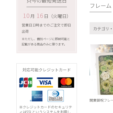
只今の最短発送日
フレーム
10
16
月
日（火曜日）
営業日13時までのご注文で即日
カテゴリ
出荷
※ただし、個別ページに即納可能と
記載がある商品のみに限ります。
カテゴリ
アレンジ
フレーム
対応可能クレジットカード
トピアリ
リース
リングピ
開業御祝フレ
和風
※クレジットカードのセキュリテ
ィはSSLというシステムを利用し