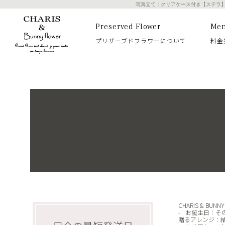
写真立て：クリアケース付き【ステラ
Preserved Flower
Me
プリザーブドフラワーについて
料金
CHARIS & BUN
お誕生日
：
そ
贈るアレンジ
：