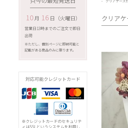
只今の最短発送日
クリアケース
10
16
クリアケ
月
日（火曜日）
営業日13時までのご注文で即日
出荷
※ただし、個別ページに即納可能と
記載がある商品のみに限ります。
対応可能クレジットカード
※クレジットカードのセキュリテ
ィはSSLというシステムを利用し