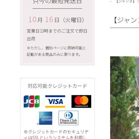
只今の最短発送日
【ジャンヌ】
10
16
【ジャン
月
日（火曜日）
営業日13時までのご注文で即日
出荷
※ただし、個別ページに即納可能と
記載がある商品のみに限ります。
対応可能クレジットカード
※クレジットカードのセキュリテ
ィはSSLというシステムを利用し