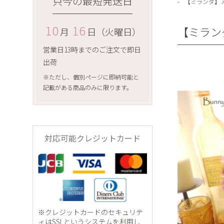
只今の最短発送日
【ミランダ】
10
16
【ミラン
月
日（火曜日）
営業日13時までのご注文で即日
出荷
※ただし、個別ページに即納可能と
記載がある商品のみに限ります。
対応可能クレジットカード
※クレジットカードのセキュリテ
ィはSSLというシステムを利用し